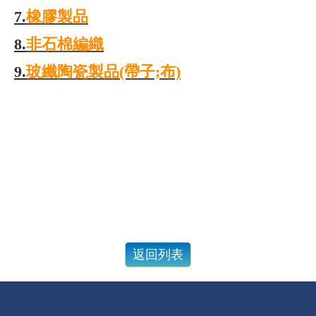
7.
橡膠製品
8.
非石棉編織
9.
玻纖陶瓷製品(帶子;布)